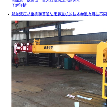
高品质，低价位，更大程度满足您的需求
了解详情
船舶液压起重机和普通陆用起重机的技术参数有哪些不同