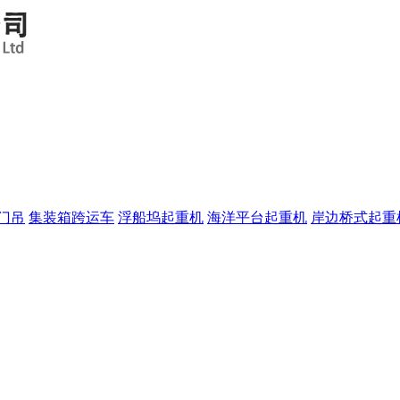
门吊
集装箱跨运车
浮船坞起重机
海洋平台起重机
岸边桥式起重