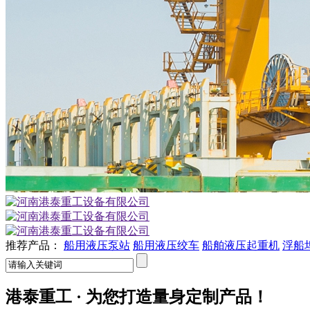
推荐产品：
船用液压泵站
船用液压绞车
船舶液压起重机
浮船
港泰重工
· 为您打造量身定制产品！