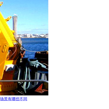
场景有哪些不同