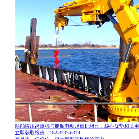
船舶液压起重机与船舶电动起重机相比，核心优势和适用
立即获取报价：
182-3733-6379