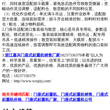
行、回转速度适配抓斗载重，避免急启急停导致散货撒漏；变
幅动作灵活调整，适配料仓、散货船的不同卸料位置。
（3）优化作业模式：单次满斗吊运，注重作业效率，适配散
货大批量、连续装卸需求；抓斗开合精准控制，卸料时对准料
仓 / 船仓，减少物料损耗。
2.门座吊适配港口集装箱与散货，核心是吊具专用化、参数适
配化、模式差异化—— 集装箱装卸重精准、稳吊运，配专用
吊具 + 低速精准操作；散货装卸重效率、大载荷，配抓斗 +
中高速连续操作，按需调整即可高效适配两类物料的港口装卸
工况。
3.
浙江嘉兴门座式起重机销售厂家
18237336379本着“以人为
本，科学发展，质量第一，信誉至上”的宗旨；以先进的技
术，优质的产品、优惠的价格、高效优质的服务赢得了广大用
户的一致好评。
电话：18237336379
网址：http://www.wzqizj.com/
相关关键词匹配：
门座式起重机、门座式起重机销售、门座式
起重机价格、门座式起重机厂家、门座式起重机公司