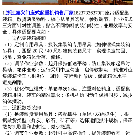
1.
浙江嘉兴门座式起重机销售厂家
18237336379门座吊适配集
装箱、散货两类物料，核心从吊具选配、参数调节、作业模式
三方面针对性调整，贴合不同物料的装卸特性，兼顾效率与安
全，具体适配要点如下：
一、适配集装箱装卸
（1）定制专用吊具：换装集装箱专用吊具（如伸缩式集装箱
吊具），匹配 20 尺 / 40 尺标准集装箱尺寸，实现快速锁固、
起吊，避免箱体滑落、偏移。
（2）调节作业参数：起升保持低速平稳，防止集装箱起吊时
晃动、箱体变形；运行采用中速匀速，启停软制动，精准对位
集装箱卡车 / 堆垛位；回转、变幅动作放缓，保证箱体水平，
避免剐蹭。
（3）优化作业模式：单箱单次吊运，注重对位精度，适配集
装箱堆垛、装车的精准需求；多机构协同动作保持同步，减少
箱体摆动。
二、适配散货装卸
（1）换装散货专用吊具：搭配抓斗（单绳 / 双绳抓斗），根
据散货类型（煤炭、砂石、矿石等）选择适配抓斗规格，保证
散货抓取量和密封性，减少撒漏。
（2）调节作业参数：起升可中高速操作，提升装卸效率；运