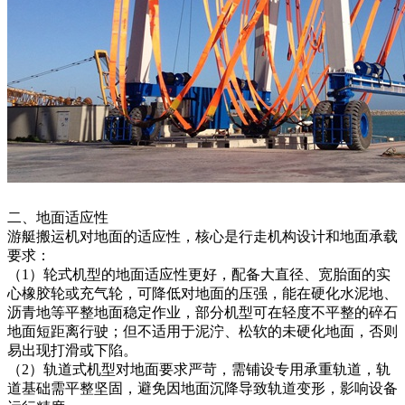
二、地面适应性
游艇搬运机对地面的适应性，核心是行走机构设计和地面承载
要求：
（1）轮式机型的地面适应性更好，配备大直径、宽胎面的实
心橡胶轮或充气轮，可降低对地面的压强，能在硬化水泥地、
沥青地等平整地面稳定作业，部分机型可在轻度不平整的碎石
地面短距离行驶；但不适用于泥泞、松软的未硬化地面，否则
易出现打滑或下陷。
（2）轨道式机型对地面要求严苛，需铺设专用承重轨道，轨
道基础需平整坚固，避免因地面沉降导致轨道变形，影响设备