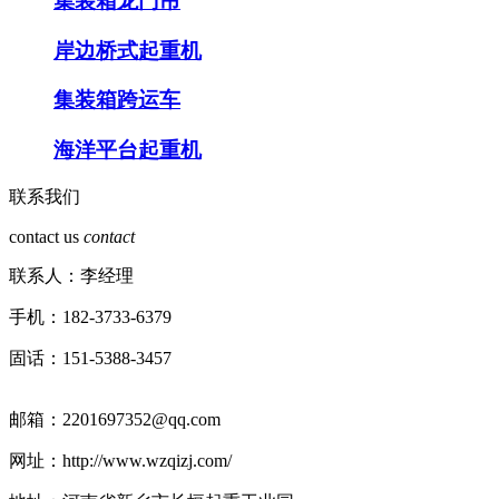
集装箱龙门吊
岸边桥式起重机
集装箱跨运车
海洋平台起重机
联系我们
contact us
contact
联系人：李经理
手机：182-3733-6379
固话：151-5388-3457
邮箱：2201697352@qq.com
网址：http://www.wzqizj.com/