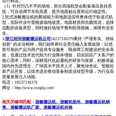
运行精度。
（3）针对凹凸不平的场地，部分高端机型会配备液压悬挂系
统，可自动调节车轮高度，提升地面贴合度和运行稳定性。
2.轮式游艇搬运机的爬坡能力和地面适应性整体优于轨道式机
型，实际作业中需根据场地坡度、地面材质和负载情况，选择
适配的设备类型，同时做好场地平整和防滑措施，保障作业安
全。
3.
浙江绍兴游艇搬运机公司
18237336379秉持 “严谨务实、持续
创新” 的企业精神，我们始终将社会责任融入发展血脉：以优
质可靠的产品为用户提供专业服务，既保障工程建设的安全高
效，也通过技术迭代助力行业降本增效，切实回应广大客户的
核心需求；同时，深耕现代化起重机的研发与发展，积极借鉴
国内外先进理念，广纳高水平技术人才，聚焦绿色化、智能化
新产品开发，以技术进步推动装备制造业转型升级，为行业高
质量发展注入动能。
电话：18237336379
网址：http://www.wzqizj.com/
相关关键词匹配：
游艇搬运机、游艇轮胎吊、游艇搬运机销
售、游艇搬运机厂家、游艇搬运机价格