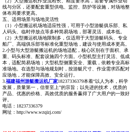
（2）大型搬运机作业流程长、精度要求高，需要专属作业动
线与分区，还要配套重型供电、监控、防护等设施，对场地整
体布局要求更高。
五、适用场景与场地灵活性
（1）小型搬运机场地适应性强，可用于小型游艇俱乐部、私
人码头、临时停放点等多种简易场地，部署灵活、成本低。
（2）大型搬运机场地限制多，仅适用于大型游艇码头、专业
船厂、高端俱乐部等标准化重型场地，建设与使用成本更高。
2.小型与大型游艇搬运机的场地适配，核心区别在于面积、承
重、码头标准、配套设施四个方面。小型机型主打灵活、低成
本，适配简易场地；大型机型侧重安全、重载，依赖专业高标
准场地。在选型与场地规划时，按游艇尺寸、作业需求匹配对
应场地，才能保障高效、安全运行。
3.
福建福州游艇搬运机厂家
18237336379本着“以人为本，科学
发展，质量第一，信誉至上”的宗旨；以先进的技术，优质的
产品、优惠的价格、高效优质的服务赢得了广大用户的一致好
评。
电话：18237336379
网址：http://www.wzqizj.com/