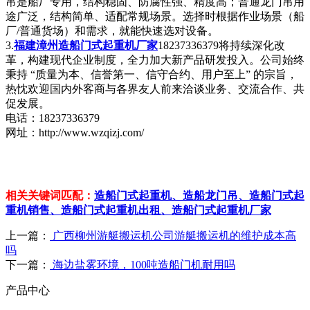
吊是船厂专用，结构稳固、防腐性强、精度高；普通龙门吊用
途广泛，结构简单、适配常规场景。选择时根据作业场景（船
厂/普通货场）和需求，就能快速选对设备。
3.
福建漳州造船门式起重机厂家
18237336379将持续深化改
革，构建现代企业制度，全力加大新产品研发投入。公司始终
秉持 “质量为本、信誉第一、信守合约、用户至上” 的宗旨，
热忱欢迎国内外客商与各界友人前来洽谈业务、交流合作、共
促发展。
电话：18237336379
网址：http://www.wzqizj.com/
相关关键词匹配：
造船门式起重机、造船龙门吊、造船门式起
重机销售、造船门式起重机出租、造船门式起重机厂家
上一篇：
广西柳州游艇搬运机公司游艇搬运机的维护成本高
吗
下一篇：
海边盐雾环境，100吨造船门机耐用吗
产品中心