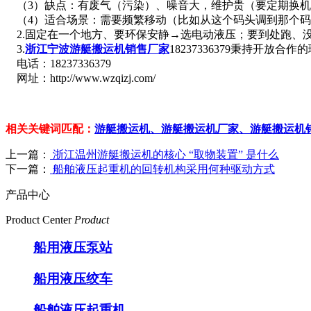
（3）缺点：有废气（污染）、噪音大，维护贵（要定期换机
（4）适合场景：需要频繁移动（比如从这个码头调到那个码
2.固定在一个地方、要环保安静→选电动液压；要到处跑、
3.
浙江宁波游艇搬运机销售厂家
18237336379秉持
电话：18237336379
网址：http://www.wzqizj.com/
相关关键词匹配：
游艇搬运机、游艇搬运机厂家、游艇搬运机
上一篇：
浙江温州游艇搬运机的核心 “取物装置” 是什么
下一篇：
船舶液压起重机的回转机构采用何种驱动方式
产品中心
Product Center
Product
船用液压泵站
船用液压绞车
船舶液压起重机