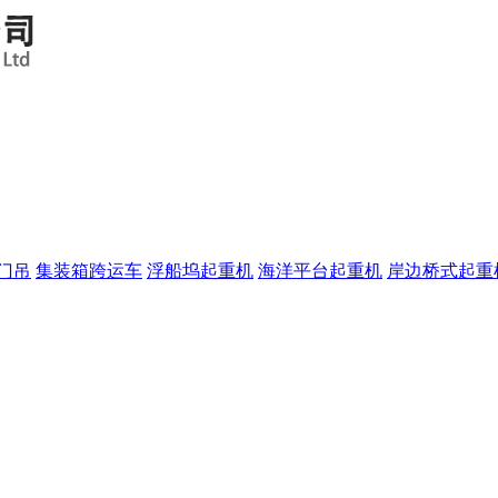
门吊
集装箱跨运车
浮船坞起重机
海洋平台起重机
岸边桥式起重