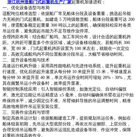
浙江杭州造船门式起重机生产厂家
起重机加速进程：
一、优化设备选型与布局
适配吨位精准选型：依据船厂常见船体分段及设备重量，挑选起吊能
力充裕的门式起重机。如建造 5 万吨级散货船，船体分段最重可达 200
吨，便需配备额定起重量 300 吨以上的起重机，确保能轻松应对各类
吊运任务，避免因起吊能力不足导致作业停滞。
合理跨距布局：结合船厂船坞、加工车间分布，设计合适的起重机跨
距。大跨距可覆盖多个作业区域，减少设备移动频次。若船坞长 300
米、宽 80 米，门式起重机跨距设置为 100 米左右，就能在一次定位
后，高效完成船坞内不同位置船体分段吊运，大幅节省移动时间。
二、提升设备性能与技术
高速运行机构升级：采用高性能电机与先进传动系统，提升起重机运
行速度。优化后的起升速度从每分钟 10 米提升至 15 米，平移速度从
每分钟 30 米提升至 40 米，单次吊运作业时间可缩短 20% - 30%，尤
其在频繁吊运小件设备时，效率提升显著。
智能控制系统应用：引入智能操控系统，如激光定位、自动纠偏技
术。激光定位能让吊运精度达 ±5 毫米，自动纠偏确保吊臂在运行中始
终保持水平，减少因定位不准、吊臂倾斜导致的吊运调整时间，精准
高效地将部件吊运至安装位置。
三、完善作业流程与管理
制定高效吊运计划：依据船舶建造工序，提前规划吊运任务。例如在
船体组装初期，先吊运大型底部分段，再依次吊运侧部、上层分段，
合理安排吊运顺序，避免因吊运混乱造成设备等待、作业冲突，保障
起重机连续高效作业。