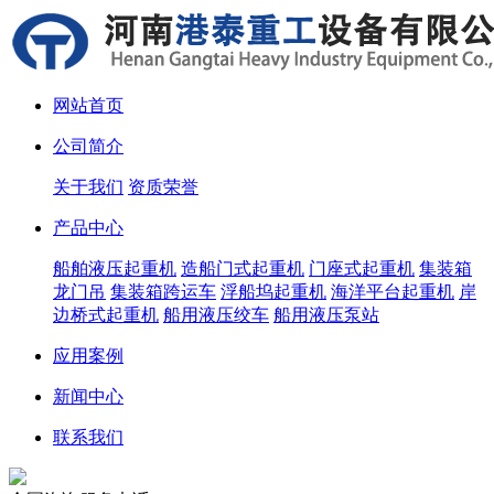
网站首页
公司简介
关于我们
资质荣誉
产品中心
船舶液压起重机
造船门式起重机
门座式起重机
集装箱
龙门吊
集装箱跨运车
浮船坞起重机
海洋平台起重机
岸
边桥式起重机
船用液压绞车
船用液压泵站
应用案例
新闻中心
联系我们