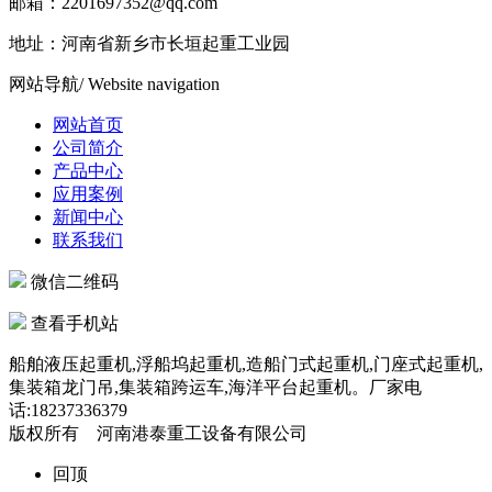
邮箱：2201697352@qq.com
地址：河南省新乡市长垣起重工业园
网站导航
/ Website navigation
网站首页
公司简介
产品中心
应用案例
新闻中心
联系我们
微信二维码
查看手机站
船舶液压起重机,浮船坞起重机,造船门式起重机,门座式起重机,
集装箱龙门吊,集装箱跨运车,海洋平台起重机。厂家电
话:18237336379
版权所有 河南港泰重工设备有限公司
回顶