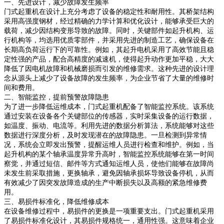
一、先进设计，减少故障发生频率
门式起重机在设计上充分考虑了设备的稳定性和耐用性。其桥架结构
采用高强度钢材，经过精确的力学计算和优化设计，能够承受巨大的
载荷，减少因结构变形导致的故障。同时，关键部件如起升机构、运
行机构等，均选用优质零部件，并采用先进的制造工艺，确保设备在
长期高负荷运行下的可靠性。例如，其起升电机采用了高效节能且稳
定性强的产品，配合高精度的减速机，使得起升动作更加平稳，大大
降低了因电机故障和机械磨损而引发的维修需求。这种先进的设计理
念从源头上减少了设备故障的发生频率，为企业节省了大量的维修时
间和费用。
二、智能监控，提前预警故障隐患
为了进一步降低运维成本，门式起重机配备了智能监控系统。该系统
通过安装在设备各个关键部位的传感器，实时采集设备的运行数据，
如温度、振动、电流等。利用先进的数据分析算法，系统能够对这些
数据进行深度分析，及时发现潜在的故障隐患。一旦检测到异常情
况，系统会立即发出预警，提醒运维人员进行检查和维护。例如，当
起升机构的某个轴承温度异常升高时，智能监控系统能够在第一时间
察觉，并通过短信、邮件等方式通知运维人员，使他们能够在故障尚
未发生前采取措施，更换轴承，避免因轴承损坏导致设备停机，从而
有效减少了因突发故障造成的生产中断损失以及高额的紧急维修费
用。
三、易损件标准化，降低维修成本
在设备维修过程中，易损件的更换是一项重要支出。门式起重机采用
了易损件标准化设计，其易损件规格统一，通用性强。这意味着企业